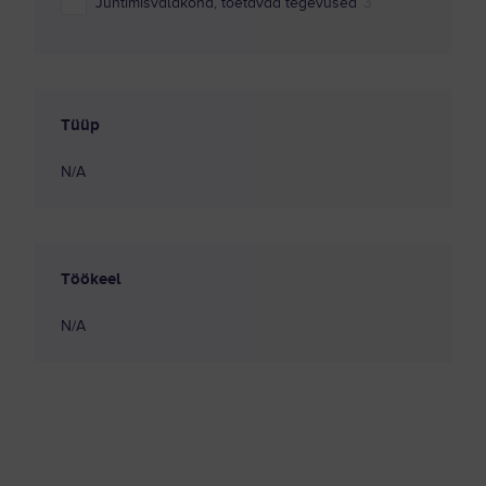
Juhtimisvaldkond, toetavad tegevused
3
Kestlikkus ja ringmajandus
1
Küberturve
1
Tüüp
Laeva elektrimehaanika
2
N/A
Laevamehaanika
2
Logistikavaldkond, tarneahel
1
Masinaehitustehnoloogia
1
Töökeel
Materjalitehnoloogia
2
N/A
Õigus
1
Personalivaldkond
3
Programmeerimine
5
Rakendusfüüsika
1