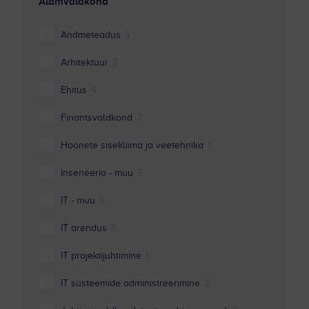
Alamvaldkond
Andmeteadus
3
Arhitektuur
2
Ehitus
4
Finantsvaldkond
2
Hoonete sisekliima ja veetehnika
1
Inseneeria - muu
5
IT - muu
5
IT arendus
5
IT projektijuhtimine
1
IT süsteemide administreerimine
3