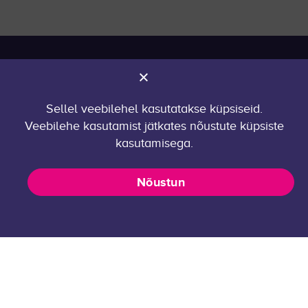
Rakenduskeemia
1
Robootika
1
PAKKUMISED
Tarkvaraarhitektuur
2
Pakkumised
Toidu- ja biotehnoloogia
1
Sellel veebilehel kasutatakse küpsiseid.
Tööandjale
Veebilehe kasutamist jätkates nõustute küpsiste
Turundusvaldkond
10
Praktikakorraldus
kasutamisega.
ÜLDINFO
Nõustun
KKK
Kontakt
Privaatsuspoliitika
career@taltech.ee