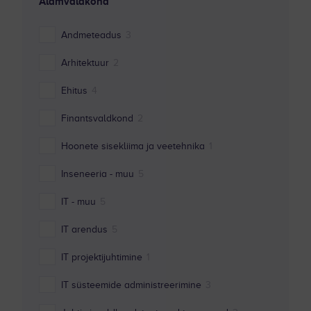
Alamvaldkond
Andmeteadus
3
Arhitektuur
2
Ehitus
4
Finantsvaldkond
2
Hoonete sisekliima ja veetehnika
1
Inseneeria - muu
5
IT - muu
5
IT arendus
5
IT projektijuhtimine
1
IT süsteemide administreerimine
3