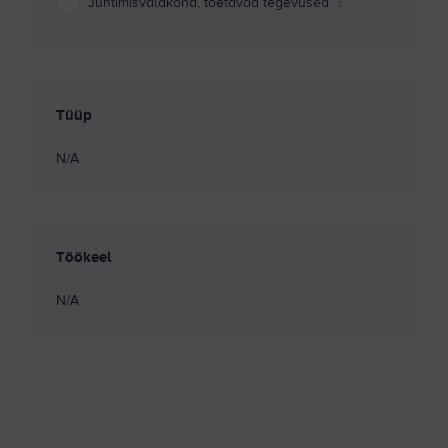
Juhtimisvaldkond, toetavad tegevused
3
Kestlikkus ja ringmajandus
1
Küberturve
1
Tüüp
Laeva elektrimehaanika
2
N/A
Laevamehaanika
2
Logistikavaldkond, tarneahel
1
Masinaehitustehnoloogia
1
Töökeel
Materjalitehnoloogia
2
N/A
Õigus
1
Personalivaldkond
3
Programmeerimine
5
Rakendusfüüsika
1