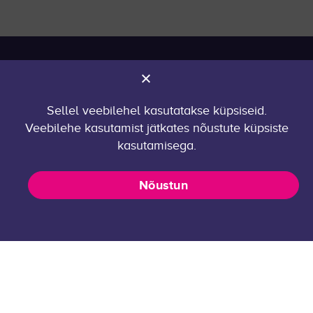
Rakenduskeemia
1
Robootika
1
PAKKUMISED
Tarkvaraarhitektuur
2
Pakkumised
Toidu- ja biotehnoloogia
1
Sellel veebilehel kasutatakse küpsiseid.
Tööandjale
Veebilehe kasutamist jätkates nõustute küpsiste
Turundusvaldkond
10
Praktikakorraldus
kasutamisega.
ÜLDINFO
Nõustun
KKK
Kontakt
Privaatsuspoliitika
career@taltech.ee